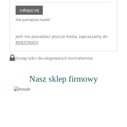
zaloguj się
Nie pamiętasz hasła?
Jeśli nie posiadasz jeszcze konta, zapraszamy do
REJESTRACJI
Dostęp tylko dla zalogowanych kontrahentów
Nasz sklep firmowy
Dostępność:
duża ilość
dodaj do przechowalni
Ocena:
zapytaj o produkt