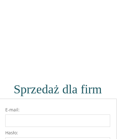
Zaloguj się
Koszyk:
(pusty)
Sprzedaż dla firm
E-mail:
ć:
dostępny
Hasło:
dodaj do przechowalni