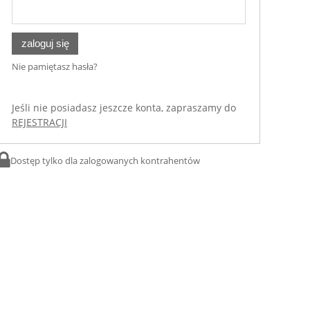
zapytaj o produkt
:
poleć znajomemu
zaloguj się
Nie pamiętasz hasła?
Jeśli nie posiadasz jeszcze konta, zapraszamy do
REJESTRACJI
ktu:
4775
Dostęp tylko dla zalogowanych kontrahentów